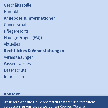
Geschäftsstelle
Kontakt
Angebote & Informationen
Gönnerschaft
Pflegeresorts
Häufige Fragen (FAQ)
Aktuelles
Rechtliches & Veranstaltungen
Veranstaltungen
Wissenswertes
Datenschutz
Impressum
Kontakt
Swiss Care Organisations in Thailand
Um unsere Website für Sie optimal zu gestalten und fortlaufend
Kornhausplatz 12
verbessern zu können, verwenden wir Cookies. Weitere