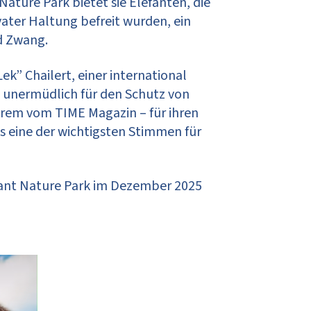
ure Park bietet sie Elefanten, die
vater Haltung befreit wurden, ein
d Zwang.
” Chailert, einer international
n unermüdlich für den Schutz von
erem vom TIME Magazin – für ihren
ls eine der wichtigsten Stimmen für
phant Nature Park im Dezember 2025