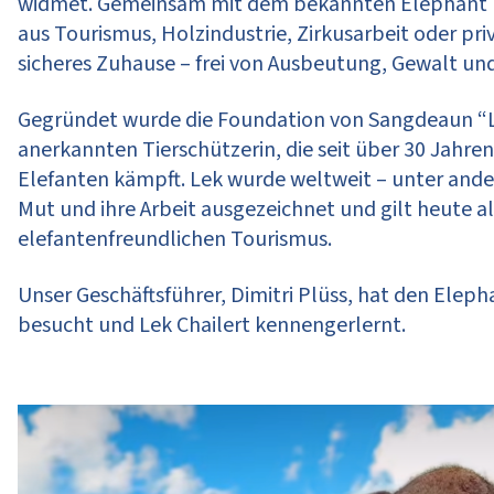
widmet. Gemeinsam mit dem bekannten Elephant Nat
aus Tourismus, Holzindustrie, Zirkusarbeit oder pri
sicheres Zuhause – frei von Ausbeutung, Gewalt un
Gegründet wurde die Foundation von Sangdeaun “Lek
anerkannten Tierschützerin, die seit über 30 Jahre
Elefanten kämpft. Lek wurde weltweit – unter and
Mut und ihre Arbeit ausgezeichnet und gilt heute a
elefantenfreundlichen Tourismus.
Unser Geschäftsführer, Dimitri Plüss, hat den Ele
besucht und Lek Chailert kennengerlernt.